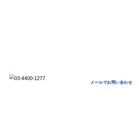
お問い合わせ
Contact
問題に関する相談、メンタルヘルス問題に関する相談、人事・総務業務
ション（人事制度・賃金制度・社会保険）につきまして、お気軽にご相
メールでお問い合わせ
受付時間 9:00-18:00(平日)