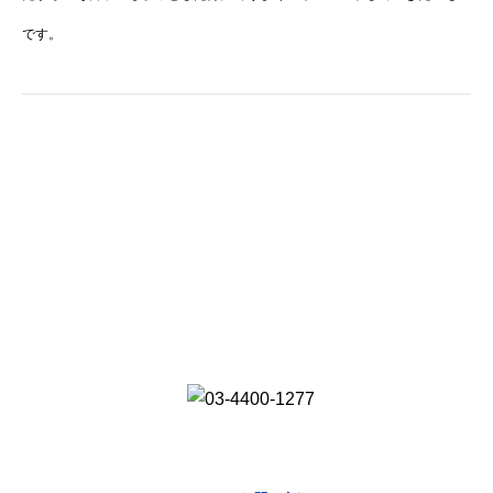
です。
お問い合わせ
Contact
労務問題に関する相談、メンタルヘルス問題に関する相談、人事・総務業務
への
コンサルテーション（人事制度・賃金制度・社会保険）につきまして、
お気軽にご相談ください。
受付時間 9:00-18:00(平日)